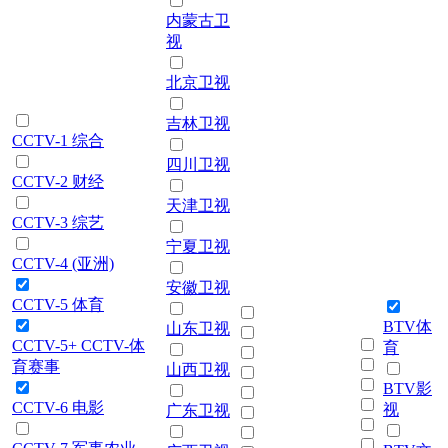
内蒙古卫
视
北京卫视
吉林卫视
CCTV-1 综合
四川卫视
CCTV-2 财经
天津卫视
CCTV-3 综艺
宁夏卫视
CCTV-4 (亚洲)
安徽卫视
CCTV-5 体育
BTV体
山东卫视
CCTV-5+ CCTV-体
育
育赛事
山西卫视
BTV影
CCTV-6 电影
视
广东卫视