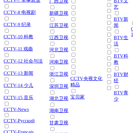
CCTV-7 军事农业
BTV文
广西卫视
艺
CCTV-8 电视剧
新疆卫视
BTV新
CCTV-9 纪录
江苏卫视
闻
CCTV-10 科教
江西卫视
BTV生
活
CCTV-11 戏曲
河北卫视
BTV科
CCTV-12 社会与法
河南卫视
教
CCTV-13 新闻
浙江卫视
BTV财
CCTV央视文化
经
精品
CCTV-14 少儿
深圳卫视
BTV青
宝贝家
CCTV-15 音乐
湖北卫视
少
CCTV-News
湖南卫视
CCTV-Русский
甘肃卫视
CCTV-Français