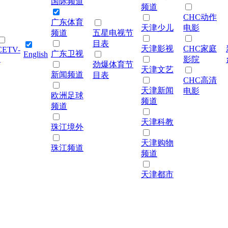
国际频道
频道
CHC动作
广东体育
天津少儿
电影
频道
五星电视节
目表
天津影视
CHC家庭
CETV-
广东卫视
English
1
影院
劲爆体育节
天津文艺
新闻频道
目表
CHC高清
天津新闻
电影
欧洲足球
频道
频道
天津科教
珠江境外
天津购物
珠江频道
频道
天津都市