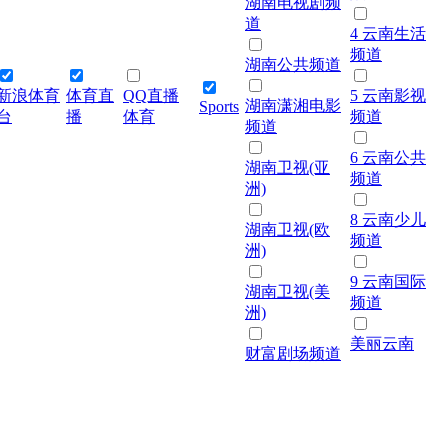
湖南电视剧频
道
4 云南生活
频道
湖南公共频道
新浪体育
体育直
QQ直播
5 云南影视
湖南潇湘电影
Sports
台
播
体育
频道
频道
6 云南公共
湖南卫视(亚
频道
洲)
8 云南少儿
湖南卫视(欧
频道
洲)
9 云南国际
湖南卫视(美
频道
洲)
美丽云南
财富剧场频道